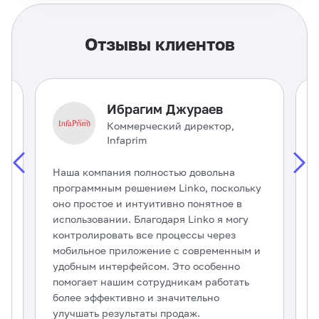
Отзывы клиентов
Ибрагим Джураев
Коммерческий директор,
t
Infaprim
а
Наша компания полностью довольна
Х
программным решением Linko, поскольку
и
оно простое и интуитивно понятное в
L
использовании. Благодаря Linko я могу
р
контролировать все процессы через
у
мобильное приложение с современным и
с
удобным интерфейсом. Это особенно
и
помогает нашим сотрудникам работать
п
более эффективно и значительно
п
улучшать результаты продаж.