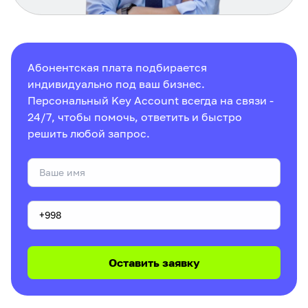
Абонентская плата подбирается
индивидуально под ваш бизнес.
Персональный Key Account всегда на связи -
24/7, чтобы помочь, ответить и быстро
решить любой запрос.
Оставить заявку