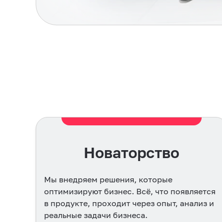
Результат
Нам важно, чтобы всё, что мы делаем,
ется
приводило к реальному полезному
з и
результату. Мы знаем наши цели, честно
решаем задачи и доводим начатое до