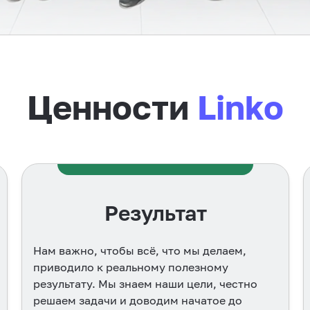
Ценности
Linko
Лояльность
Внутри Linko мы строим культуру уважения
и доверия. Мы ценим мнение друг друга,
поддерживаем в сложные моменты и
всегда готовы прийти на помощь.