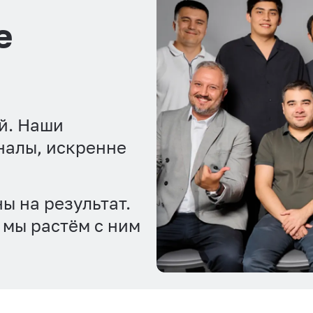
е
ей. Наши
налы, искренне
ы на результат.
 мы растём с ним