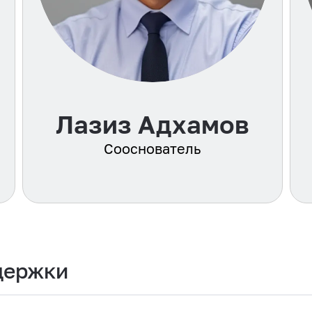
Лазиз Адхамов
Сооснователь
держки